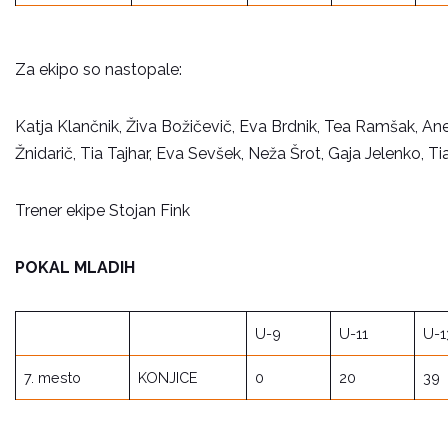
Za ekipo so nastopale:
Katja Klančnik, Živa Božičevič, Eva Brdnik, Tea Ramšak, Ane
Žnidarič, Tia Tajhar, Eva Sevšek, Neža Šrot, Gaja Jelenko, Ti
Trener ekipe Stojan Fink
POKAL MLADIH
U-9
U-11
U-1
7. mesto
KONJICE
0
20
39