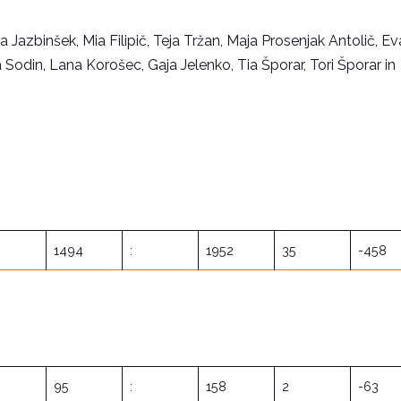
Jazbinšek, Mia Filipič, Teja Tržan, Maja Prosenjak Antolič, Ev
ja Sodin, Lana Korošec, Gaja Jelenko, Tia Šporar, Tori Šporar in
1494
:
1952
35
-458
95
:
158
2
-63