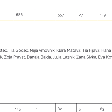
686
:
557
27
129
astec, Tia Godec, Neja Vrhovnik, Klara Matavž, Tia Fijavž, Hana
ik, Zoja Pravst, Danaja Bajda, Julija Laznik, Žana Sivka, Eva Ko
145
:
82
5
63