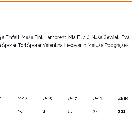
ja Einfalt, Maša Fink Lampreht, Mia Filipič, Nuša Sevšek, Eva
a Šporar, Tori Šporar, Valentina Lekovar in Maruša Podgrajšek,.
3
MPD
U-15
U-17
U-19
ZBIR
15
43
67
27
201