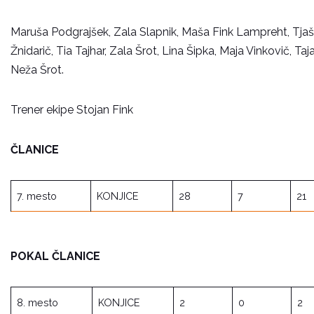
Maruša Podgrajšek, Zala Slapnik, Maša Fink Lampreht, Tjaša 
Žnidarič, Tia Tajhar, Zala Šrot, Lina Šipka, Maja Vinkovič, Ta
Neža Šrot.
Trener ekipe Stojan Fink
ČLANICE
7. mesto
KONJICE
28
7
21
POKAL ČLANICE
8. mesto
KONJICE
2
0
2