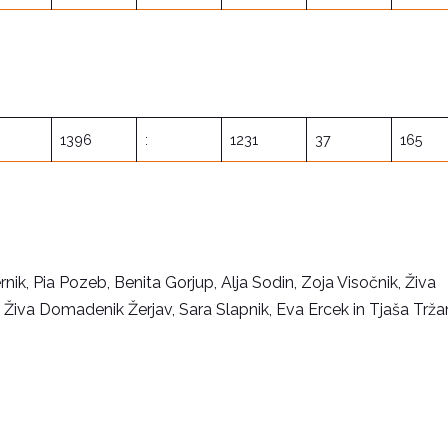
1396
:
1231
37
165
ik, Pia Pozeb, Benita Gorjup, Alja Sodin, Zoja Visočnik, Živa
, Živa Domadenik Žerjav, Sara Slapnik, Eva Ercek in Tjaša Trža