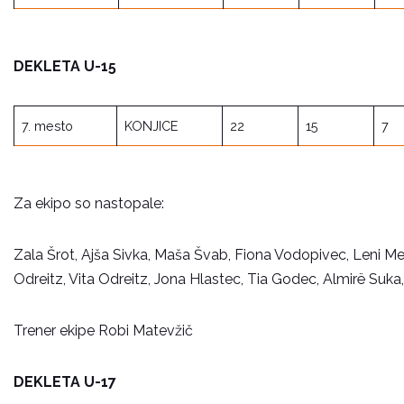
DEKLETA U-15
7. mesto
KONJICE
22
15
7
Za ekipo so nastopale:
Zala Šrot, Ajša Sivka, Maša Švab, Fiona Vodopivec, Leni Mern
Odreitz, Vita Odreitz, Jona Hlastec, Tia Godec, Almirë Suka
Trener ekipe Robi Matevžič
DEKLETA U-17