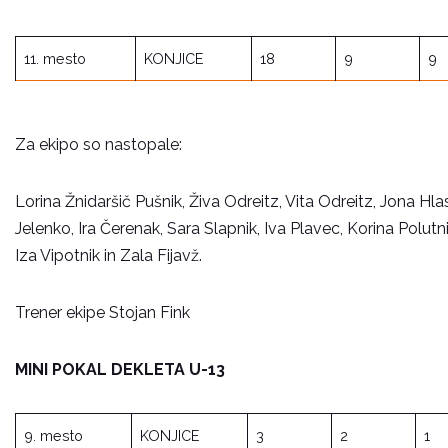
11. mesto
KONJICE
18
9
9
Za ekipo so nastopale:
Lorina Žnidaršič Pušnik, Živa Odreitz, Vita Odreitz, Jona Hl
Jelenko, Ira Čerenak, Sara Slapnik, Iva Plavec, Korina Polutn
Iza Vipotnik in Zala Fijavž.
Trener ekipe Stojan Fink
MINI POKAL DEKLETA U-13
9. mesto
KONJICE
3
2
1