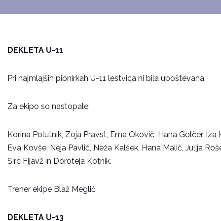
DEKLETA U-11
Pri najmlajših pionirkah U-11 lestvica ni bila upoštevana.
Za ekipo so nastopale:
Korina Polutnik, Zoja Pravst, Ema Okovič, Hana Golčer, Iza K
Eva Kovše, Neja Pavlič, Neža Kalšek, Hana Malič, Julija Roš
Sirc Fijavž in Doroteja Kotnik.
Trener ekipe Blaž Meglič
DEKLETA U-13