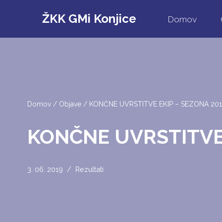
ŽKK GMi Konjice
Domov
Skoči
na
vsebino
Domov
/
Objave
/
KONČNE UVRSTITVE EKIP – SEZONA 20
KONČNE UVRSTITVE 
3. 06. 2019
Rezultati