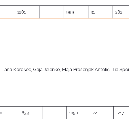
1281
:
999
31
282
t, Lana Korošec, Gaja Jelenko, Maja Prosenjak Antolič, Tia Špor
10
833
:
1050
22
-217