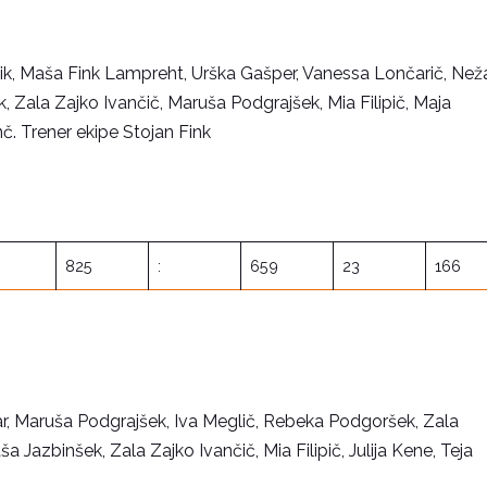
apnik, Maša Fink Lampreht, Urška Gašper, Vanessa Lončarič, Než
, Zala Zajko Ivančič, Maruša Podgrajšek, Mia Filipič, Maja
nč. Trener ekipe Stojan Fink
825
:
659
23
166
olar, Maruša Podgrajšek, Iva Meglič, Rebeka Podgoršek, Zala
Jazbinšek, Zala Zajko Ivančič, Mia Filipič, Julija Kene, Teja