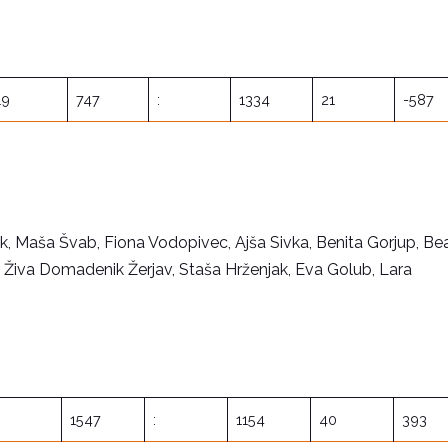
19
747
:
1334
21
-587
ik, Maša Švab, Fiona Vodopivec, Ajša Sivka, Benita Gorjup, Bea
n, Živa Domadenik Žerjav, Staša Hrženjak, Eva Golub, Lara
1547
:
1154
40
393