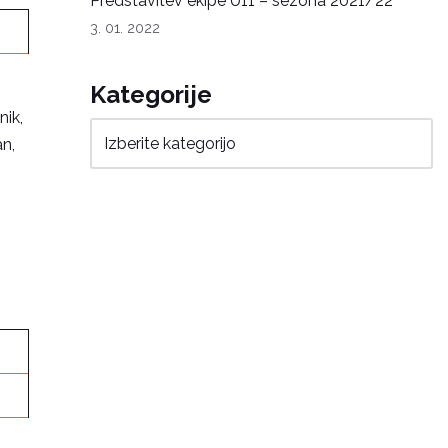
Predstavitev ekipe U11 – sezona 2021/22
3. 01. 2022
Kategorije
nik,
an,