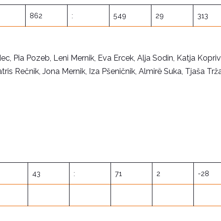
862
:
549
29
313
dec, Pia Pozeb, Leni Mernik, Eva Ercek, Alja Sodin, Katja Kopriv
ris Rečnik, Jona Mernik, Iza Pšeničnik, Almirë Suka, Tjaša Trž
43
:
71
2
-28