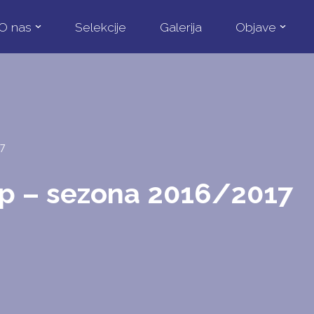
O nas
Selekcije
Galerija
Objave
17
ip – sezona 2016/2017