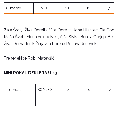
6. mesto
KONJICE
18
11
7
Zala Šrot, , Živa Odreitz, Vita Odreitz, Jona Hlastec, Tia Go
Maša Švab, Fiona Vodopivec, Ajša Sivka, Benita Gorjup, Beat
Živa Domadenik Žerjav in Lorena Rosana Jesenek.
Trener ekipe Robi Matevžič
MINI POKAL DEKLETA U-13
19. mesto
KONJICE
2
0
2