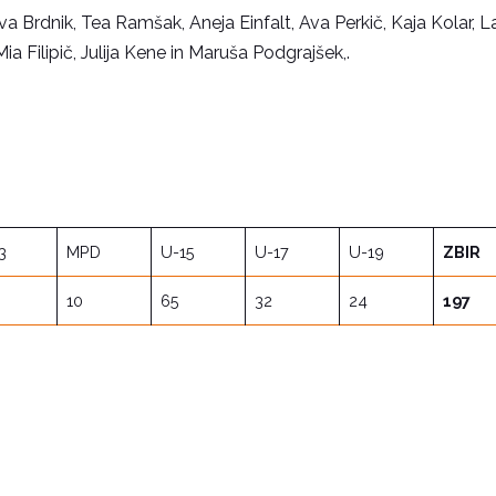
va Brdnik, Tea Ramšak, Aneja Einfalt, Ava Perkič, Kaja Kolar, L
a Filipič, Julija Kene in Maruša Podgrajšek,.
3
MPD
U-15
U-17
U-19
ZBIR
10
65
32
24
197