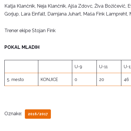
Katja Klančnik, Neja Klančnik, Ajša Zdovc, Živa Božičevič, E
Gorjup, Lara Einfalt, Damjana Juhart, Maša Fink Lampreht, Mi
Trener ekipe Stojan Fink
POKAL MLADIH
U-9
U-11
U-1
5. mesto
KONJICE
0
20
46
Oznake:
2016/2017