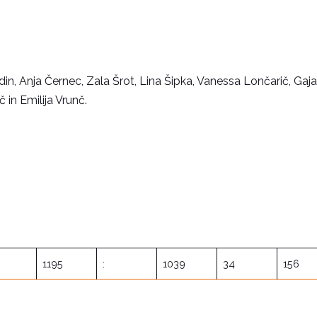
odin, Anja Černec, Zala Šrot, Lina Šipka, Vanessa Lončarič, Gaja
 in Emilija Vrunč.
1195
:
1039
34
156