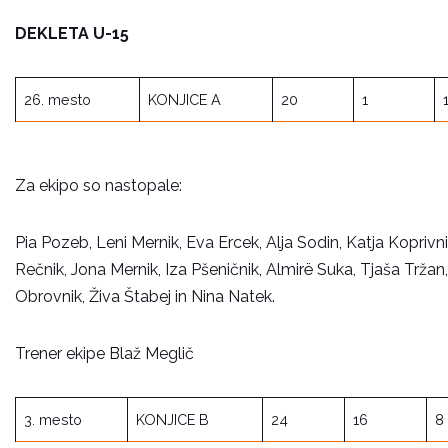
DEKLETA U-15
26. mesto
KONJICE A
20
1
Za ekipo so nastopale:
Pia Pozeb, Leni Mernik, Eva Ercek, Alja Sodin, Katja Koprivn
Rečnik, Jona Mernik, Iza Pšeničnik, Almirë Suka, Tjaša Trža
Obrovnik, Živa Štabej in Nina Natek.
Trener ekipe Blaž Meglič
3. mesto
KONJICE B
24
16
8