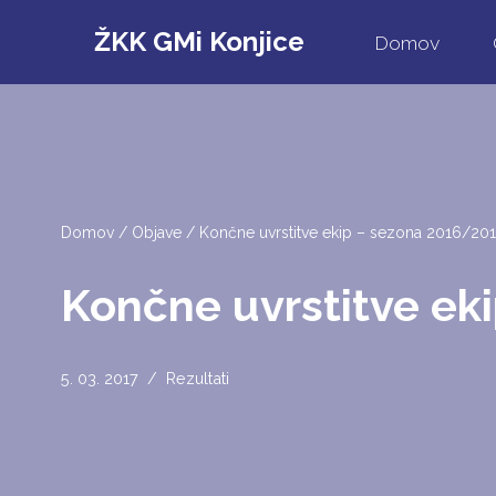
ŽKK GMi Konjice
Domov
Skoči
na
vsebino
Domov
/
Objave
/
Končne uvrstitve ekip – sezona 2016/20
Končne uvrstitve ek
5. 03. 2017
Rezultati