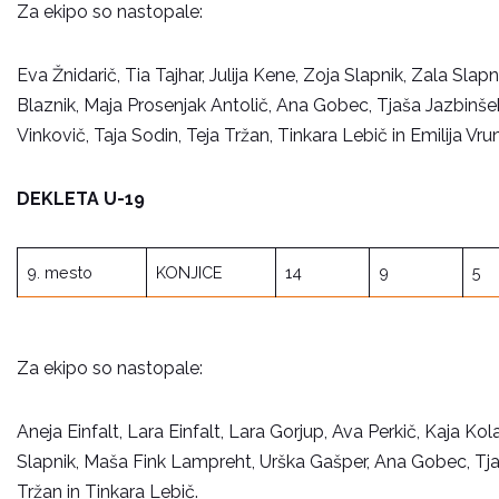
Za ekipo so nastopale:
Eva Žnidarič, Tia Tajhar, Julija Kene, Zoja Slapnik, Zala Sl
Blaznik, Maja Prosenjak Antolič, Ana Gobec, Tjaša Jazbinšek
Vinkovič, Taja Sodin, Teja Tržan, Tinkara Lebič in Emilija Vru
DEKLETA U-19
9. mesto
KONJICE
14
9
5
Za ekipo so nastopale:
Aneja Einfalt, Lara Einfalt, Lara Gorjup, Ava Perkič, Kaja K
Slapnik, Maša Fink Lampreht, Urška Gašper, Ana Gobec, Tjaša 
Tržan in Tinkara Lebič.